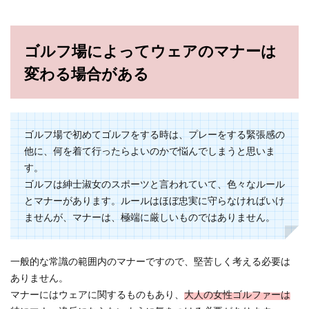
なりたいし、おしゃれもしたいし、なんといって
も楽しみ...
ゴルフ場によってウェアのマナーは
変わる場合がある
ゴルフ初心者女性におすすめするアイ
アンの選び方と練習のコツ
ゴルフ初心者の女性はまずアイアンの練習をする
ゴルフ場で初めてゴルフをする時は、プレーをする緊張感の
事をおすすめされると思います。それはドライバ
ーの...
他に、何を着て行ったらよいのかで悩んでしまうと思いま
す。
ゴルフは紳士淑女のスポーツと言われていて、色々なルール
とマナーがあります。ルールはほぼ忠実に守らなければいけ
ゴルフ初心者女性がコースに出る前に
ませんが、マナーは、極端に厳しいものではありません。
覚えて欲しいルール
ゴルフを楽しむ為にはマナーはもちろんの事、ル
一般的な常識の範囲内のマナーですので、堅苦しく考える必要は
ールを守ってプレーをする事が１番大切です。初
ありません。
めてゴル...
マナーにはウェアに関するものもあり、
大人の女性ゴルファーは