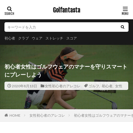
Golfantasta
初心者
クラブ
ウェア
ストレッチ
スコア
初心者女性はゴルフウェアのマナーを守りスマート
にプレーしよう
2020年8月13日
女性初心者のアレコレ
ゴルフ
,
初心者
,
女性
女性初心者のアレコレ
初心者女性はゴルフウェアのマナー
HOME