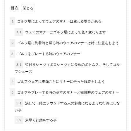
初心者女性だからこそゴルフウェアで
おしゃれを目指してみよう
目次
No Image
これからコースデビューを控えている初心者女性
1
ゴルフ場によってウェアのマナーは変わる場合がある
の方は、ゴルフ場へいったい何を着ていったら良
いのか、...
1.1
ウェアのマナーはゴルフ場によって色々変わります
2
ゴルフ場に到着時と帰る時のウェアのマナーは特に注意をしよう
3
ゴルフをプレーする時のウェアのマナー
ゴルフ初心者女子は見た目でゴルフク
ラブセットを選んで楽しもう
3.1
襟付きシャツ（ポロシャツ）に長めのボトムス、そしてゴル
フシューズ
今までゴルフに全く興味が無くても、彼とのデー
トで少しだけゴルフを体験したことをきっかけ
4
ゴルフウェアは季節ごとにマナーに合った服装をしよう
に、その面白さ...
5
ゴルフをプレーする時の基本のマナーと観戦時のウェアのマナー
5.1
決して一緒にラウンドする人の邪魔になるような行為はしな
初心者レディースゴルファーがゴルフ
い事
を心から楽しむためのコツ
5.2
素早く行動をする事
初心者レディースゴルファーは、ゴルフがうまく