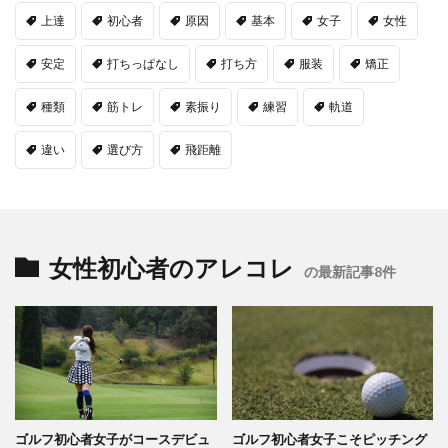
上達
初心者
原因
基本
女子
女性
安定
打ちっぱなし
打ち方
服装
矯正
種類
筋トレ
素振り
練習
軌道
違い
選び方
飛距離
女性初心者のアレコレ
の最新記事8件
ゴルフ初心者女子がコースデビュ
ゴルフ初心者女子こそピッチング