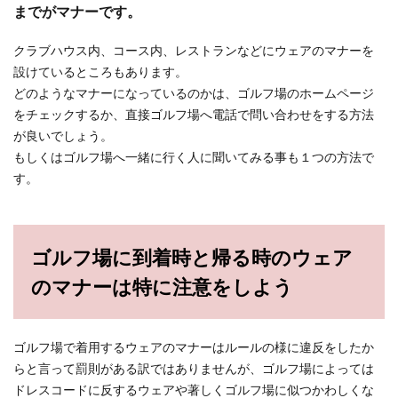
までがマナーです。
ゴルフ場のコースに初めて出る時は、楽しみでは
あるけれど緊張したり、不安な気持ちでいっぱい
クラブハウス内、コース内、レストランなどにウェアのマナーを
になって...
設けているところもあります。
どのようなマナーになっているのかは、ゴルフ場のホームページ
をチェックするか、直接ゴルフ場へ電話で問い合わせをする方法
ゴルフ初心者女性だからこそ上達がわ
が良いでしょう。
かりやすい素振りの効果
もしくはゴルフ場へ一緒に行く人に聞いてみる事も１つの方法で
す。
ゴルフ初心者の方は、練習場で練習をしていて
も、なかなかクラブにボールがちゃんと当たらず
に、上達を...
ゴルフ場に到着時と帰る時のウェア
のマナーは特に注意をしよう
ゴルフ初心者女子がコースデビューま
でに効率的に上達できる方法
ゴルフ場で着用するウェアのマナーはルールの様に違反をしたか
ゴルフを始めたばかりの初心者女子の方は、でき
らと言って罰則がある訳ではありませんが、ゴルフ場によっては
るだけ効率的に上達したい、そして、早くゴルフ
場でゴル...
ドレスコードに反するウェアや著しくゴルフ場に似つかわしくな