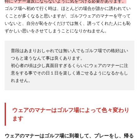
特にマナー違反にならないように気をつける必要があります。
ゴルフ場へ初めて行く時は、ほとんどの場合が誰かに誘われてい
ゴルフ初心者女子は練習器具を使いこ
くことが多くなると思いますが、ゴルフウェアのマナーを守って
なして素振りを極めよう
いないと、自分が恥をかくだけでは無く、誘ってくれた人にも恥
ずかしい思いをさせてしまうことになりかねません。
練習場などでまずすることは素振りです。その素
振りが正しくできていないと何度練習しても上達
はしませ...
普段はあまりおしゃれでは無い人でもゴルフ場での格好はい
つもと違うなんて事は良くあります。
初心者の頃は少し真面目すぎるくらいにウェアのマナーに注
超初心者女子でも憧れの彼と一緒に楽
意をする事でその日１日を楽しく過ごせるようになるかもし
しめるスポーツはゴルフ
れません。
憧れの彼がゴルフをしているから一緒にゴルフを
してみたい。またはゴルフウェアがかわいいから
ゴルフに...
ウェアのマナーはゴルフ場によって色々変わり
ます
ゴルフ初心者女子が初めてコースへ行
く前に確認して欲しい事
ウェアのマナーはゴルフ場に到着して、プレーをし、帰る