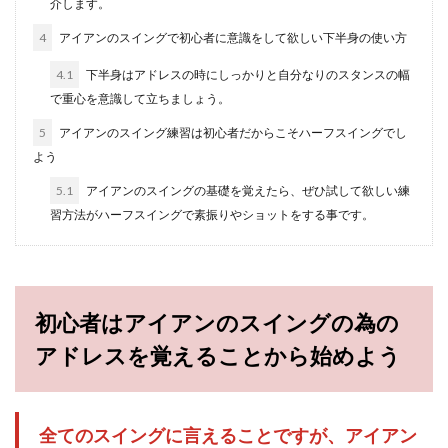
介します。
ゴルフ初心者におすすめのシャフト選
びとフレックスについて
4
アイアンのスイングで初心者に意識をして欲しい下半身の使い方
4.1
下半身はアドレスの時にしっかりと自分なりのスタンスの幅
ゴルフ初心者の方がゴルフを始めたきっかけが知
り合いにゴルフクラブのセットを貰ったから、も
で重心を意識して立ちましょう。
しくは安いゴ...
5
アイアンのスイング練習は初心者だからこそハーフスイングでし
よう
5.1
アイアンのスイングの基礎を覚えたら、ぜひ試して欲しい練
初心者女性ゴルファーは自分に合った
習方法がハーフスイングで素振りやショットをする事です。
ゴルフスクール選びが大切
周りの人の影響でゴルフを始めたり、付き合って
いる彼とゴルフが趣味で一緒に楽しみたくて始め
た、もしくは...
初心者はアイアンのスイングの為の
アドレスを覚えることから始めよう
ヘッドスピードを上げることで飛距離
アップを目指す練習方法
全てのスイングに言えることですが、アイアン