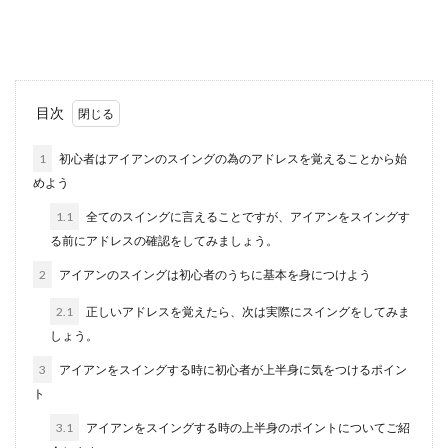
ておいて欲し...
ゴルフ初心者女子はマーカーと帽子で
センスに差をつけよう
目次
これからゴルフのコースに出る予定の初心者女子
1
初心者はアイアンのスイングの為のアドレスを覚えることから始
ゴルファーの方は必見です。グリーン上で必ず必
めよう
要になる...
1.1
全てのスイングに言えることですが、アイアンをスイングす
る前にアドレスの確認をしてみましょう。
初心者女子がヘッドスピードを上げる
2
アイアンのスイングは初心者のうちに基本を身につけよう
ためにつける練習器具はこれ
2.1
正しいアドレスを覚えたら、次は実際にスイングをしてみま
しょう。
ゴルフを始めると、ゴルフ関連のテレビや雑誌な
どが気になって目にする事が多くなると思いま
3
アイアンをスイングする時に初心者が上半身に気をつけるポイン
す。ゴルフ...
ト
3.1
アイアンをスイングする時の上半身のポイントについてご紹