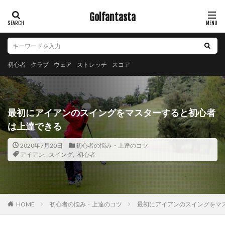
Golfantasta
初心者
クラブ
ウェア
ストレッチ
スコア
最初にアイアンのスイングをマスターすると初心者
は上達できる
2020年7月20日
初心者の悩み・上達のコツ
アイアン
,
スイング
,
初心者
初心者の悩み・上達のコツ
最初にアイアンのスイングをマ
HOME