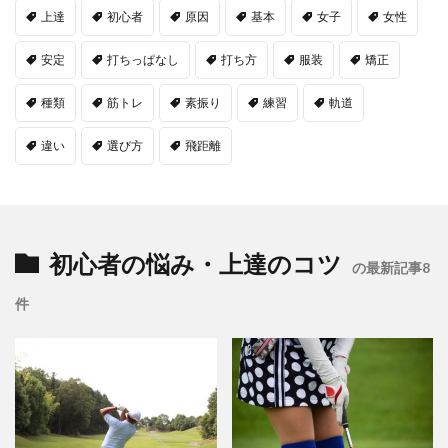
上達
初心者
原因
基本
女子
女性
安定
打ちっぱなし
打ち方
服装
矯正
種類
筋トレ
素振り
練習
軌道
違い
選び方
飛距離
初心者の悩み・上達のコツ
の最新記事8
件