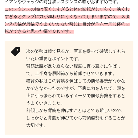
イアンやウェッジの時は狭いスタンスの幅がおすすめです。
このスタンスの幅は広くしすぎると体の回転がしずらく、狭くし
ゴルフの初心者女性がレッスンを選ぶ
すぎるとクラブに力が加わりにくくなってしまいますので、スタ
時のコツとポイント
ンスの幅が肩幅でうまくいかない時には自分がスムーズに体の回
転ができると思った幅でＯＫです。
これからゴルフを始めてみようと思っている方
や、若い頃にゴルフをしたことがあって、久しぶ
りにまた始めよ...
次の姿勢は鏡で見るか、写真を撮って確認してもら
いたい重要なポイントです。
背筋は腰が反り返らない程度に真っ直ぐに伸ばし
ゴルフクラブのフェースを意識して狙
て、上半身を股関節から前傾させていきます。
った所へ飛ばしてみよう
猫背の私はこの背筋を伸ばしての前傾姿勢がなかな
かできなかったのですが、下腹に力を入れて、頭を
ゴルフを始めて、ようやく安定したスイングがで
上に引っ張られているイメージで前傾姿勢をすると
きるようになったのに、なかなかボールが真っ直
うまくいきました。
ぐに飛ばない...
前傾しから背筋を伸ばすことはとても難しいので、
しっかりと背筋が伸びてから前傾姿勢をすることが
大切です。
ユーティリティの打ち方をマスターし
てゴルフ初心者を卒業しよう