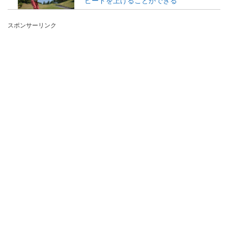
ピードを上げることができる
ゴルフの楽しさにはまり始めた初心者女子ゴルフ
スポンサーリンク
ァーのみなさん、ゴルフのコースにも何度か出
て、もう少し上...
ゴルフ初心者女性がいつも悩んでしま
う手打ちの直し方
ゴルフを始めた女性ゴルファーのみなさんは一度
は誰かに手打ちになっていると言われてことがあ
ると思います...
ゴルフを始めたらまず最初にマスター
するのはアドレスとグリップ
ゴルフをこれから始めようとしている方、ゴルフ
クラブを手に入れてこれから練習へ行く方が知っ