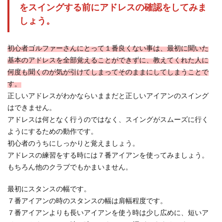
ゴルフの実力は変わらないのに男性ゴルファーに
をスイングする前にアドレスの確認をしてみま
比べると圧倒的に女性ゴルファーは飛距離では適
しょう。
わないことが...
初心者ゴルファーさんにとって１番良くない事は、最初に聞いた
基本のアドレスを全部覚えることができずに、教えてくれた人に
ゴルフ初心者の方に絶対覚えて欲しい
何度も聞くのが気が引けてしまってそのままにしてしまうことで
アドレスの時の腕の使い方
す。
これからゴルフを始める方や、始めたばかりの方
正しいアドレスがわかならいままだと正しいアイアンのスイング
はまず、クラブをスイングする時に始めに教わる
はできません。
のがグリップ...
アドレスは何となく行うのではなく、スイングがスムーズに行く
ようにするための動作です。
初心者のうちにしっかりと覚えましょう。
初心者女子が極めるべきアイアンショ
アドレスの練習をする時には７番アイアンを使ってみましょう。
ットのコツを知ろう
もちろん他のクラブでもかまいません。
ゴルフ初心者の頃は、ドライバーよりもアイアン
最初にスタンスの幅です。
ショットで基本のスイングをマスターすること
７番アイアンの時のスタンスの幅は肩幅程度です。
が、上達への近...
７番アイアンよりも長いアイアンを使う時は少し広めに、短いア