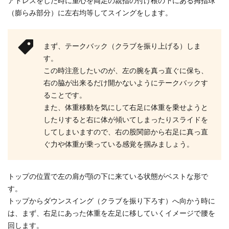
アドレスをした時に重心を両足の親指の付け根の下にある拇指球
（膨らみ部分）に左右均等してスイングをします。
まず、テークバック（クラブを振り上げる）しま
す。
この時注意したいのが、左の腕を真っ直ぐに保ち、
右の脇が出来るだけ開かないようにテークバックす
ることです。
また、体重移動を気にして右足に体重を乗せようと
したりすると右に体が傾いてしまったりスライドを
してしまいますので、右の股関節から右足に真っ直
ぐ力や体重が乗っている感覚を掴みましょう。
トップの位置で左の肩が顎の下に来ている状態がベストな形で
す。
トップからダウンスイング（クラブを振り下ろす）へ向かう時に
は、まず、右足にあった体重を左足に移していくイメージで腰を
回します。