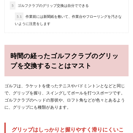
5
ゴルフクラブのグリップ交換は自分でできる
おしゃれゴルフ女子はアイアンのお手
5.1
作業前には新聞紙を敷いて、作業台やフローリングを汚さな
入れに手を抜かないのが鉄則
いように注意をします
ゴルフのコースに出る時に、何を着て行こうか、
おしゃれに悩むゴルフ女子は多いと思います。お
しゃれな...
時間の経ったゴルフクラブのグリッ
プを交換することはマスト
初めてのゴルフクラブの購入は打ちっ
放しで試してから買おう
ゴルフは、ラケットを使ったテニスやバドミントンとなどと同じ
初めてのゴルフクラブセットを買う予定でこれか
らゴルフを始めようとしている３０代女子の方は
で、グリップを握り、スイングしてボールを打つスポーツです。
必見です。...
ゴルフクラブのヘッドの形状や、ロフト角などが色々とあるよう
に、グリップにも種類があります。
アイアンの正しいスイング軌道を練習
グリップはしっかりと握りやすく滑りにくいこ
してスコアアップを目指そう