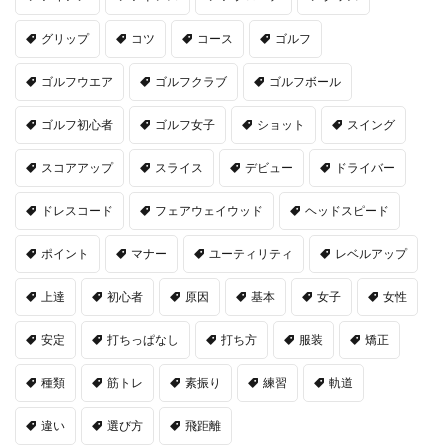
グリップ
コツ
コース
ゴルフ
ゴルフウエア
ゴルフクラブ
ゴルフボール
ゴルフ初心者
ゴルフ女子
ショット
スイング
スコアアップ
スライス
デビュー
ドライバー
ドレスコード
フェアウェイウッド
ヘッドスピード
ポイント
マナー
ユーティリティ
レベルアップ
上達
初心者
原因
基本
女子
女性
安定
打ちっぱなし
打ち方
服装
矯正
種類
筋トレ
素振り
練習
軌道
違い
選び方
飛距離