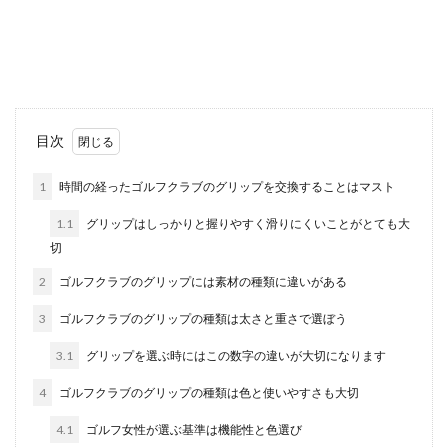
だけれどフェアウェイウッドが苦手、もしくは逆
の方もい...
初心者女子がゴルフ場でコースデビュ
ーをする時におすすめの服装
目次
ゴルフ場のコースデビューをする時に、初心者女
1
時間の経ったゴルフクラブのグリップを交換することはマスト
子が気にする事はゴルフのテクニックよりもまず
服装と言う方...
1.1
グリップはしっかりと握りやすく滑りにくいことがとても大
切
2
ゴルフクラブのグリップには素材の種類に違いがある
キャディバッグの見た目はシンプルデ
3
ゴルフクラブのグリップの種類は太さと重さで選ぼう
ザインがおしゃれに見える
3.1
グリップを選ぶ時にはこの数字の違いが大切になります
これからキャディバッグを買おうとしている方、
もしくはそろそろ新しく買い換えようとしている
4
ゴルフクラブのグリップの種類は色と使いやすさも大切
方はどのよう...
4.1
ゴルフ女性が選ぶ基準は機能性と色選び