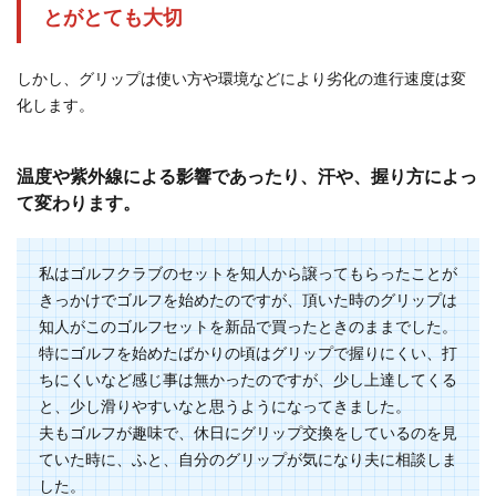
とがとても大切
ラウンドをする時に信用できるクラブで第二打を
打つことは重要です。その第二打に使うクラブは
フェアウ...
しかし、グリップは使い方や環境などにより劣化の進行速度は変
化します。
ゴルフクラブの特徴と違いを知ってお
温度や紫外線による影響であったり、汗や、握り方によっ
くとクラブ選びに迷わない
て変わります。
これからゴルフを始めようとしている方、レンタ
ルクラブでゴルフの面白さにはまった方は、そろ
私はゴルフクラブのセットを知人から譲ってもらったことが
そろゴルフク...
きっかけでゴルフを始めたのですが、頂いた時のグリップは
知人がこのゴルフセットを新品で買ったときのままでした。
特にゴルフを始めたばかりの頃はグリップで握りにくい、打
初心者女子におすすめのコースから練
ちにくいなど感じ事は無かったのですが、少し上達してくる
習までゴルフに便利なグッズ
と、少し滑りやすいなと思うようになってきました。
夫もゴルフが趣味で、休日にグリップ交換をしているのを見
ゴルフを始めたばかりの初心者女子の方は格好良
ていた時に、ふと、自分のグリップが気になり夫に相談しま
くコースデビューをする事を夢見て日々練習をし
した。
ていると...