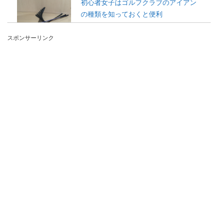
初心者女子はゴルフクラブのアイアン
の種類を知っておくと便利
これからゴルフを始めようと思っている女性や、
スポンサーリンク
ゴルフクラブの購入を考えている方は、まず、ど
のようなクラ...
初めてのコースデビューはドレスコー
ドを守ってゴルフ場へ行こう
ゴルフ場でコースデビューをする時には、いつも
通りにゴルフができるかと不安になる気持ちと同
時に、ゴ...
ゴルフ初心者女性にぴったりのユーテ
ィリティの選び方のコツ
多くの初心者女性ゴルファーは、アイアンが得意