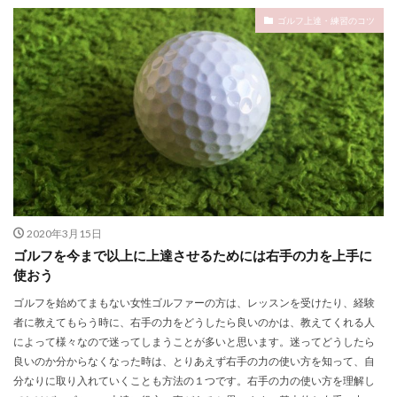
ゴルフ上達・練習のコツ
2020年3月15日
ゴルフを今まで以上に上達させるためには右手の力を上手に
使おう
ゴルフを始めてまもない女性ゴルファーの方は、レッスンを受けたり、経験
者に教えてもらう時に、右手の力をどうしたら良いのかは、教えてくれる人
によって様々なので迷ってしまうことが多いと思います。迷ってどうしたら
良いのか分からなくなった時は、とりあえず右手の力の使い方を知って、自
分なりに取り入れていくことも方法の１つです。右手の力の使い方を理解し