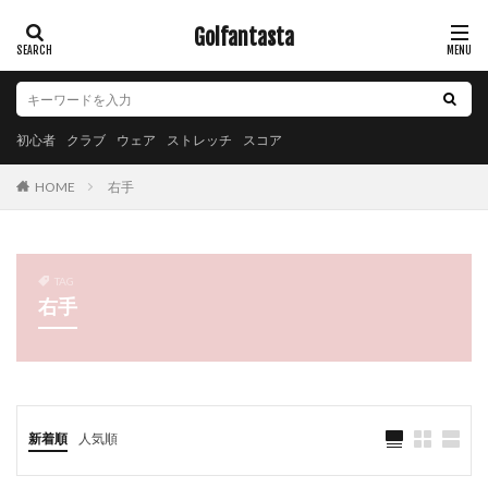
Golfantasta
初心者
クラブ
ウェア
ストレッチ
スコア
右手
HOME
TAG
右手
新着順
人気順